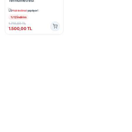
Termometresi
Hızlı teslimat
yapılıyor!
%
12
İndirim
1.710,00
TL
1.500,00
TL