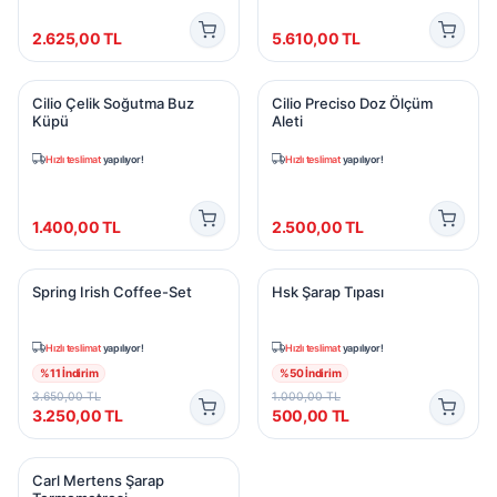
2.625,00
TL
5.610,00
TL
Cilio Çelik Soğutma Buz Küpü
Cilio Preciso Doz Ölçüm Alet
Cilio Çelik Soğutma Buz
Cilio Preciso Doz Ölçüm
Küpü
Aleti
Hızlı teslimat
yapılıyor!
Hızlı teslimat
yapılıyor!
1.400,00
TL
2.500,00
TL
Spring Irish Coffee-Set
Hsk Şarap Tıpası
Spring Irish Coffee-Set
Hsk Şarap Tıpası
Hızlı teslimat
yapılıyor!
Hızlı teslimat
yapılıyor!
%
11
İndirim
%
50
İndirim
3.650,00
TL
1.000,00
TL
3.250,00
TL
500,00
TL
Carl Mertens Şarap Termometresi
Carl Mertens Şarap