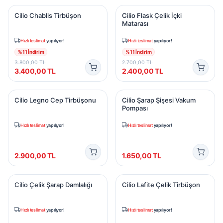
Cilio Chablis Tirbüşon
Cilio Flask Çelik İçki Mataras
Cilio Chablis Tirbüşon
Cilio Flask Çelik İçki
Matarası
Hızlı teslimat
yapılıyor!
Hızlı teslimat
yapılıyor!
%
11
İndirim
%
11
İndirim
3.800,00
TL
2.700,00
TL
3.400,00
TL
2.400,00
TL
Cilio Legno Cep Tirbüşonu
Cilio Şarap Şişesi Vakum P
Cilio Legno Cep Tirbüşonu
Cilio Şarap Şişesi Vakum
Pompası
Hızlı teslimat
yapılıyor!
Hızlı teslimat
yapılıyor!
2.900,00
TL
1.650,00
TL
Cilio Çelik Şarap Damlalığı
Cilio Lafite Çelik Tirbüşon
Cilio Çelik Şarap Damlalığı
Cilio Lafite Çelik Tirbüşon
Hızlı teslimat
yapılıyor!
Hızlı teslimat
yapılıyor!