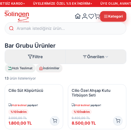
•
•
ETSIZ KARGO
ÜYELERIMIZE ÖZEL %5 EK INDIRIM
ÜYE OLUN, AVANTA
Kategori
Kategoriler
/
EV & MUTFAK GEREÇLERİ
/
Bar Grubu Ürünler
Bar Grubu Ürünler
Filtre
Önerilen
Hızlı Teslimat
İndirimliler
13
ürün listeleniyor
Cilio Süt Köpürtücü
Cilio Özel Ahşap Kutu Tirbüş
Cilio Süt Köpürtücü
Cilio Özel Ahşap Kutu
Tirbüşon Seti
Hızlı teslimat
yapılıyor!
Hızlı teslimat
yapılıyor!
%
10
İndirim
%
10
İndirim
2.000,00
TL
9.400,00
TL
1.800,00
TL
8.500,00
TL