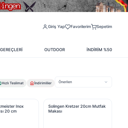
Giriş Yap
Favorilerim
Sepetim
 GEREÇLERİ
OUTDOOR
İNDİRİM %50
Önerilen
Hızlı Teslimat
İndirimliler
tmeister Inox Mutfak Makası 20 cm
Solingen Kretzer 20cm Mutfak Makası
tmeister Inox
Solingen Kretzer 20cm Mutfak
sı 20 cm
Makası