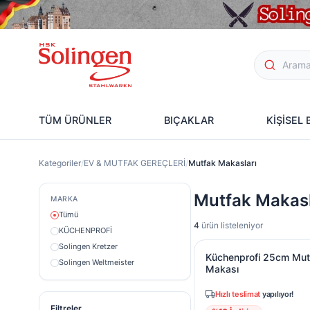
TÜM ÜRÜNLER
BIÇAKLAR
KİŞİSEL
Kategoriler
/
EV & MUTFAK GEREÇLERİ
/
Mutfak Makasları
Mutfak Makasl
MARKA
Tümü
4
ürün listeleniyor
KÜCHENPROFİ
Küchenprofi 25cm Mut
Solingen Kretzer
Küchenprofi 25cm Mut
Solingen Weltmeister
Makası
Hızlı teslimat
yapılıyor!
Filtreler