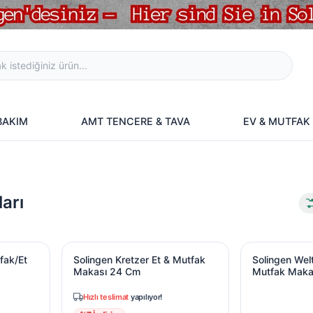
 BAKIM
AMT TENCERE & TAVA
EV & MUTFAK
arı
fak/Et Makası
Solingen Kretzer Et & Mutfak Makası 24 Cm
Solingen Wel
fak/Et
Solingen Kretzer Et & Mutfak
Solingen Wel
Makası 24 Cm
Mutfak Maka
Hızlı teslimat
yapılıyor!