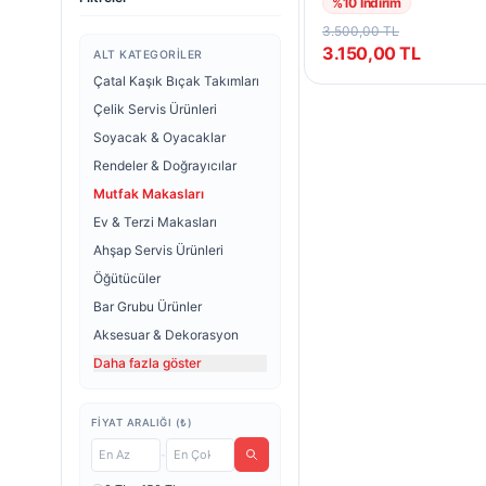
%
10
İndirim
3.500,00
TL
3.150,00
TL
ALT KATEGORILER
Çatal Kaşık Bıçak Takımları
Çelik Servis Ürünleri
Soyacak & Oyacaklar
Rendeler & Doğrayıcılar
Mutfak Makasları
Ev & Terzi Makasları
Ahşap Servis Ürünleri
Öğütücüler
Bar Grubu Ürünler
Aksesuar & Dekorasyon
Daha fazla göster
FIYAT ARALIĞI (₺)
-