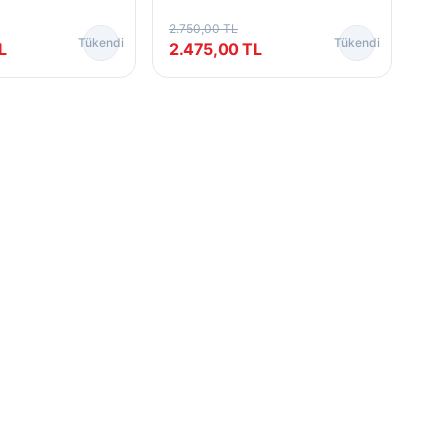
2.750,00
TL
Tükendi
Tükendi
L
2.475,00
TL